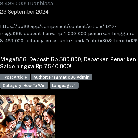
8.499.000! Luar biasa,...
29 September 2024
https://pp88.app/component/content/article/4217-
mega888-deposit-hanya-rp-1-000-000-penarikan-hingga-rp-
8-499-000-peluang-emas-untuk-anda?catid=30&Itemid=129
Mega888: Deposit Rp 500.000, Dapatkan Penarikan
Saldo hingga Rp 7.540.000!
Type: Article
Author: Pragmatic88 Admin
Category: How To Win
Language: *