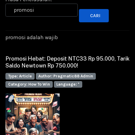
Search Form
CARI
Type 2 or more characters for results.
promosi
adalah wajib
Promosi Hebat: Deposit NTC33 Rp 95.000, Tarik
Saldo Newtown Rp 750.000!
Type: Article
Author: Pragmatic88 Admin
Category: How To Win
Language: *