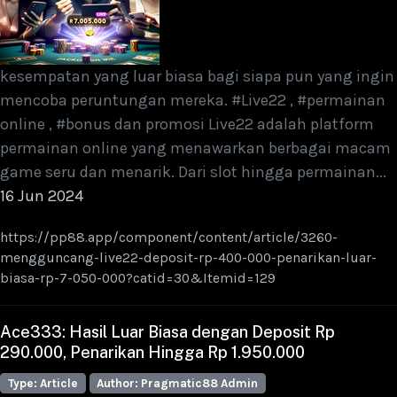
kesempatan yang luar biasa bagi siapa pun yang ingin
mencoba peruntungan mereka. #Live22 , #permainan
online , #bonus dan promosi Live22 adalah platform
permainan online yang menawarkan berbagai macam
game seru dan menarik. Dari slot hingga permainan...
16 Jun 2024
https://pp88.app/component/content/article/3260-
mengguncang-live22-deposit-rp-400-000-penarikan-luar-
biasa-rp-7-050-000?catid=30&Itemid=129
Ace333: Hasil Luar Biasa dengan Deposit Rp
290.000, Penarikan Hingga Rp 1.950.000
Type: Article
Author: Pragmatic88 Admin