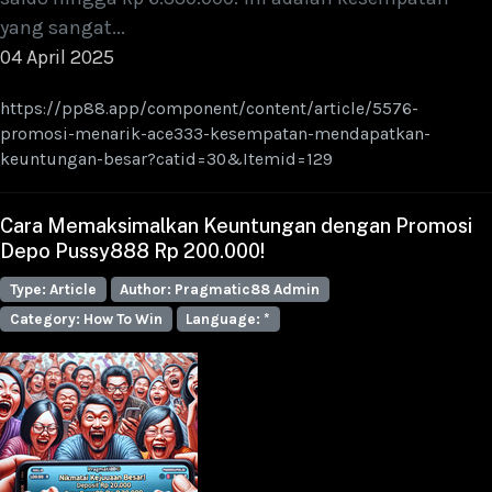
yang sangat...
04 April 2025
https://pp88.app/component/content/article/5576-
promosi-menarik-ace333-kesempatan-mendapatkan-
keuntungan-besar?catid=30&Itemid=129
Cara Memaksimalkan Keuntungan dengan Promosi
Depo Pussy888 Rp 200.000!
Type: Article
Author: Pragmatic88 Admin
Category: How To Win
Language: *