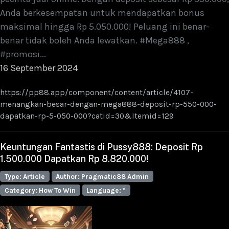
Anda berkesempatan untuk mendapatkan bonus
maksimal hingga Rp 5.050.000! Peluang ini benar-
benar tidak boleh Anda lewatkan. #Mega888 ,
#promosi...
16 September 2024
https://pp88.app/component/content/article/4107-
menangkan-besar-dengan-mega888-deposit-rp-550-000-
dapatkan-rp-5-050-000?catid=30&Itemid=129
Keuntungan Fantastis di Pussy888: Deposit Rp
1.500.000 Dapatkan Rp 8.820.000!
Type: Article
Author: Pragmatic88 Admin
Category: How To Win
Language: *