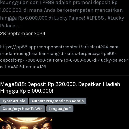
keunggulan dari LPE88 adalah promosi deposit Rp
1.000.000, di mana Anda berkesempatan mencairkan
hingga Rp 6.000.000 di Lucky Palace! #LPE88 , #Lucky
Palace ,...
28 September 2024
https://pp88.app/component/content/article/4204-cara-
mudah-menghasilkan-uang-di-situs-terpercaya-lpe88-
deposit-rp-1-000-000-cairkan-rp-6-000-000-di-lucky-palace?
catid=30&Itemid=129
Mega888: Deposit Rp 320.000, Dapatkan Hadiah
Hingga Rp 5.000.000!
Type: Article
Author: Pragmatic88 Admin
Category: How To Win
Language: *