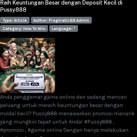
Raih Keuntungan Besar dengan Deposit Kecil di
Pussy888
Type: Article
Author: Pragmatic88 Admin
Category: How To Win
Language: *
Anda penggemar game online dan sedang mencari
peluang untuk meraih keuntungan besar dengan
modal kecil? Pussy888 menawarkan promosi menarik
yang mungkin tepat untuk Anda! #Pussy888 ,
#promosi , #game online Dengan hanya melakukan