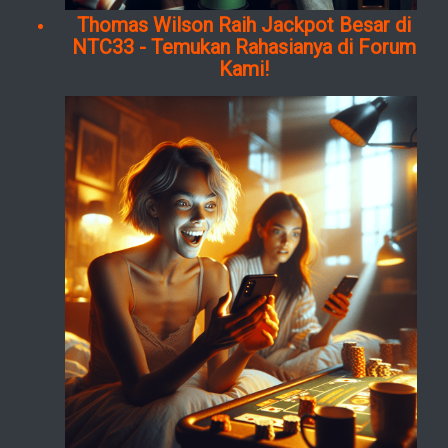
Thomas Wilson Raih Jackpot Besar di
NTC33 - Temukan Rahasianya di Forum
Kami!