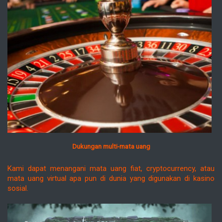
Dukungan multi-mata uang
Kami dapat menangani mata uang fiat, cryptocurrency, atau
mata uang virtual apa pun di dunia yang digunakan di kasino
sosial.