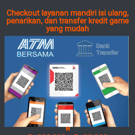
Checkout layanan mandiri isi ulang,
penarikan, dan transfer kredit game
yang mudah