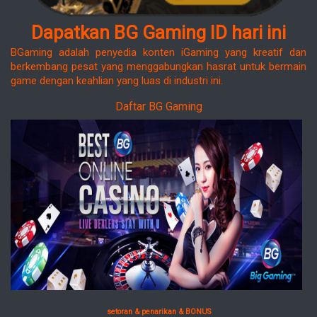
Dapatkan BG Gaming ID hari ini
BGaming adalah penyedia konten iGaming yang kreatif dan
berkembang pesat yang menggabungkan hasrat untuk bermain
game dengan keahlian yang luas di industri ini.
Daftar BG Gaming
setoran & penarikan & BONUS