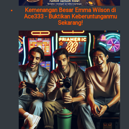
Kemenangan Besar Emma Wilson di
Ace333 - Buktikan Keberuntunganmu
Sekarang!