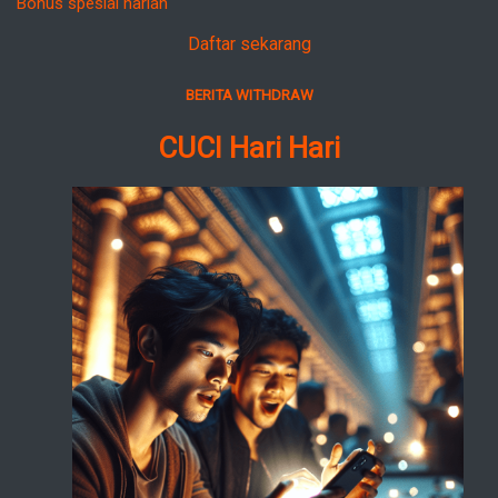
Bonus spesial harian
Daftar sekarang
BERITA WITHDRAW
CUCI Hari Hari