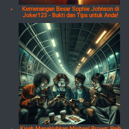
Kemenangan Besar Sophie Johnson di
Joker123 - Bukti dan Tips untuk Anda!
Kisah Menakjubkan Michael Brown: Raih