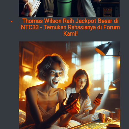
Thomas Wilson Raih Jackpot Besar di
NTC33 - Temukan Rahasianya di Forum
Kami!