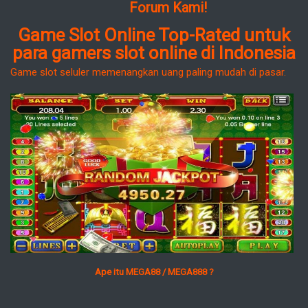
Forum Kami!
Game Slot Online Top-Rated untuk
para gamers slot online di Indonesia
Game slot seluler memenangkan uang paling mudah di pasar.
Ape itu MEGA88 / MEGA888 ?