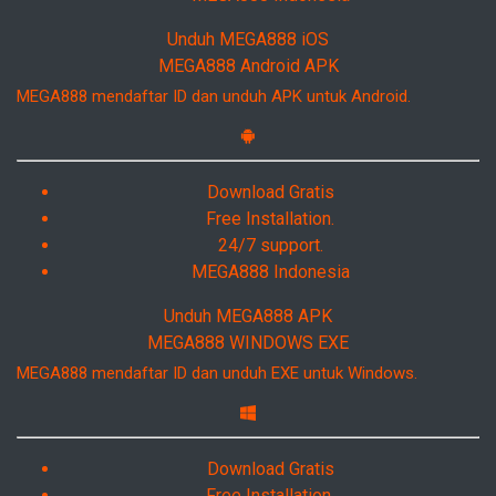
Unduh MEGA888 iOS
MEGA888 Android APK
MEGA888 mendaftar ID dan unduh APK untuk Android.
Download Gratis
Free Installation.
24/7 support.
MEGA888 Indonesia
Unduh MEGA888 APK
MEGA888 WINDOWS EXE
MEGA888 mendaftar ID dan unduh EXE untuk Windows.
Download Gratis
Free Installation.