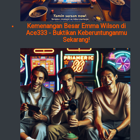
Kemenangan Besar Emma Wilson di
Ace333 - Buktikan Keberuntunganmu
Sekarang!