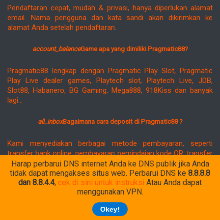
Pendaftaran cepat, mudah & privasi, hanya diperlukan alamat
email. Nama pengguna dan kata sandi akan dikirimkan ke
alamat Anda setelah pendaftaran.
account_balance
Game apa yang dimiliki Pragmatic88?
Pragmatic88 lengkap dengan Pragmatic Play Slot, Pragmatic
Play Live dealer games, Playtech slot, Playtech Live, JDB,
Slot88, Habanero, BG Gaming, Mega888, 918Kiss dan banyak
lagi...
all_inbox
Bagaimana cara deposit di Pragmatic88 ?
Kami menyediakan berbagai metode pembayaran, seperti
transfer bank online, pembayaran pemindaian kode QR, transfer
ATM, transfer bank manual, dan Bitcoin. Transfer bank online
Harap perbarui DNS internet Anda ke DNS publik jika Anda
tidak dapat mengakses situs web. Perbarui DNS ke
8.8.8.8
lebih disukai karena diselesaikan secara instan dan kredit game
dan 8.8.4.4
,
cek di sini untuk instruksi
Atau Anda dapat
ditambahkan langsung setelah pembayaran selesai.
menggunakan VPN.
offline_bolt
Bagaimana cara kerja penarikan/cuci di Pragmatic88 ?
Okey!