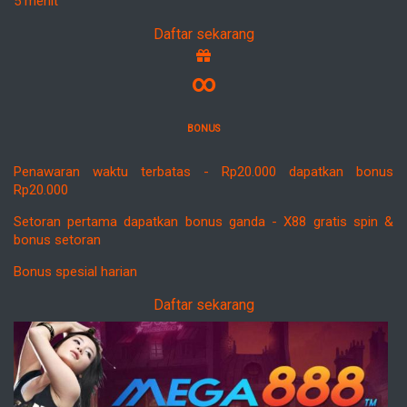
5 menit
Daftar sekarang
∞
BONUS
Penawaran waktu terbatas - Rp20.000 dapatkan bonus
Rp20.000
Setoran pertama dapatkan bonus ganda - X88 gratis spin &
bonus setoran
Bonus spesial harian
Daftar sekarang