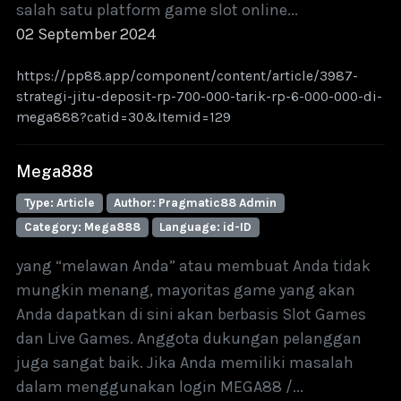
salah satu platform game slot online...
02 September 2024
https://pp88.app/component/content/article/3987-
strategi-jitu-deposit-rp-700-000-tarik-rp-6-000-000-di-
mega888?catid=30&Itemid=129
Mega888
Type: Article
Author: Pragmatic88 Admin
Category: Mega888
Language: id-ID
yang “melawan Anda” atau membuat Anda tidak
mungkin menang, mayoritas game yang akan
Anda dapatkan di sini akan berbasis Slot Games
dan Live Games. Anggota dukungan pelanggan
juga sangat baik. Jika Anda memiliki masalah
dalam menggunakan login MEGA88 /...