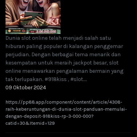
Dunia slot online telah menjadi salah satu
hiburan paling populer di kalangan penggemar
perjudian. Dengan berbagai tema menarik dan
kesempatan untuk meraih jackpot besar, slot
online menawarkan pengalaman bermain yang
tak terlupakan. #918kiss , #slot...
09 Oktober 2024
https://pp88.app/component/content/article/4308-
raih-keberuntungan-di-dunia-slot-panduan-memulai-
dengan-deposit-918kiss-rp-3-000-000?
catid=30&Itemid=129