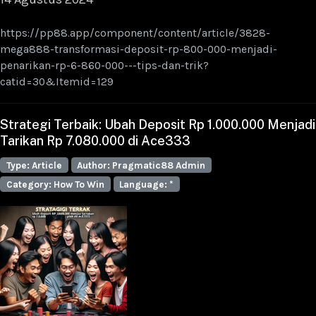
https://pp88.app/component/content/article/3828-
mega888-transformasi-deposit-rp-800-000-menjadi-
penarikan-rp-6-860-000---tips-dan-trik?
catid=30&Itemid=129
Strategi Terbaik: Ubah Deposit Rp 1.000.000 Menjadi
Tarikan Rp 7.080.000 di Ace333
Type: Article
Author: Pragmatic88 Admin
Category: How To Win
Language: *