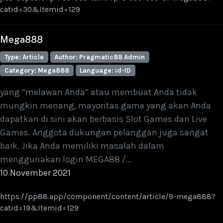
catid=30&Itemid=129
Mega888
Type: Article
Author: Pragmatic88 Admin
Category: Mega888
Language: id-ID
yang “melawan Anda” atau membuat Anda tidak
mungkin menang, mayoritas game yang akan Anda
dapatkan di sini akan berbasis Slot Games dan Live
Games. Anggota dukungan pelanggan juga sangat
baik. Jika Anda memiliki masalah dalam
menggunakan login MEGA88 /...
10 November 2021
https://pp88.app/component/content/article/9-mega888?
catid=19&Itemid=129