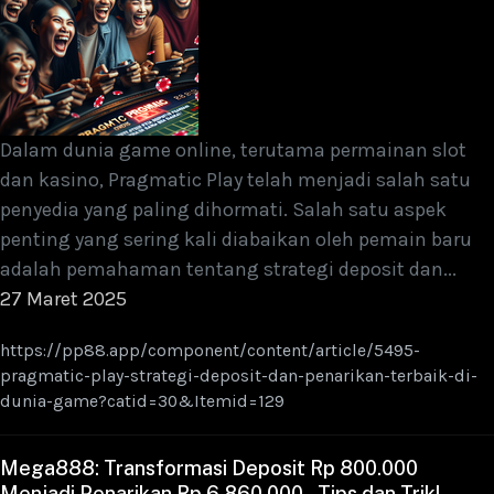
Dalam dunia game online, terutama permainan slot
dan kasino, Pragmatic Play telah menjadi salah satu
penyedia yang paling dihormati. Salah satu aspek
penting yang sering kali diabaikan oleh pemain baru
adalah pemahaman tentang strategi deposit dan...
27 Maret 2025
https://pp88.app/component/content/article/5495-
pragmatic-play-strategi-deposit-dan-penarikan-terbaik-di-
dunia-game?catid=30&Itemid=129
Mega888: Transformasi Deposit Rp 800.000
Menjadi Penarikan Rp 6.860.000 – Tips dan Trik!