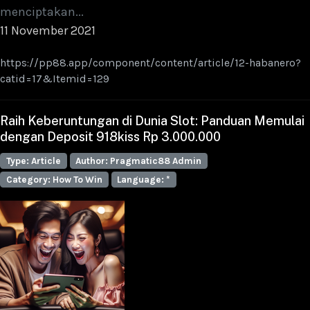
menciptakan...
11 November 2021
https://pp88.app/component/content/article/12-habanero?
catid=17&Itemid=129
Raih Keberuntungan di Dunia Slot: Panduan Memulai
dengan Deposit 918kiss Rp 3.000.000
Type: Article
Author: Pragmatic88 Admin
Category: How To Win
Language: *