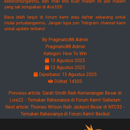
keberuntunganmu, dan mari kita buat malam ini jadi malam
yang tak terlupakan di Ace333!
Baca lebih lanjut di forum kami
atau
daftar sekarang
untuk
mulai petualanganmu. Jangan lupa join
Telegram channel kami
untuk update terbaru!
By
Pragmatic88 Admin
Pragmatic88 Admin
Kategori:
How To Win
13 Agustus 2025
13 Agustus 2025
Diperbarui: 13 Agustus 2025
Dilihat: 14305
Previous article: Sarah Smith Raih Kemenangan Besar di
Live22 - Temukan Rahasianya di Forum Kami!
Sebelum
Next article: Thomas Wilson Raih Jackpot Besar di NTC33 -
Temukan Rahasianya di Forum Kami!
Berikut