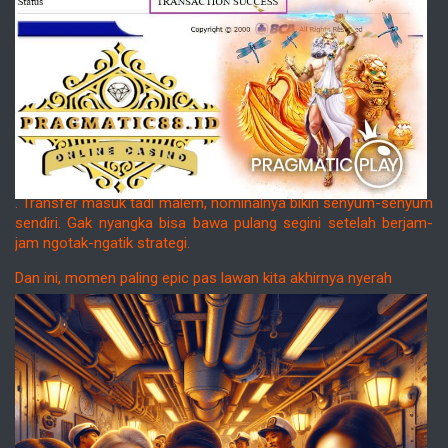
. Transfer masuk tadi malem, nominalnya bikin senyum-senyum
sendiri. Gak nyangka bisa bawa pulang segini setelah berjam-
jam ngotak-ngatik strategi.
Dan ini, momen paling epic pas lawan kita akhirnya nyerah