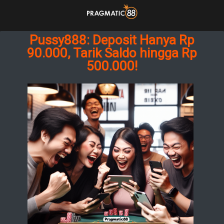
Pussy888: Deposit Hanya Rp
90.000, Tarik Saldo hingga Rp
500.000!