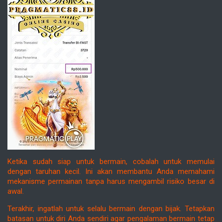
Ketika sudah siap untuk bermain, cobalah untuk memulai
dengan taruhan kecil. Ini akan membantu Anda memahami
mekanisme permainan tanpa harus mengambil risiko besar di
awal.
Terakhir, ingatlah untuk selalu bermain dengan bijak. Tetapkan
batasan untuk diri Anda sendiri agar pengalaman bermain tetap