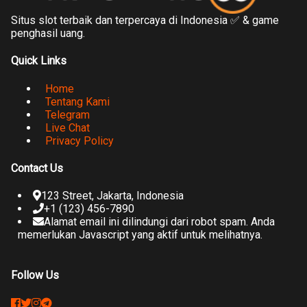
Situs slot terbaik dan terpercaya di Indonesia ✅ & game
penghasil uang.
Quick Links
Home
Tentang Kami
Telegram
Live Chat
Privacy Policy
Contact Us
123 Street, Jakarta, Indonesia
+1 (123) 456-7890
Alamat email ini dilindungi dari robot spam. Anda
memerlukan Javascript yang aktif untuk melihatnya.
Follow Us