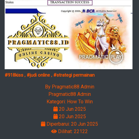
#918kiss
,
#judi online
,
#strategi permainan
By
Pragmatic88 Admin
Pragmatic88 Admin
Kategori:
How To Win
20 Jun 2025
20 Jun 2025
Diperbarui: 20 Jun 2025
Dilihat: 22122