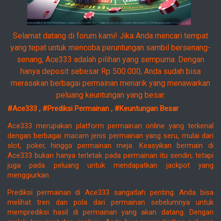
Selamat datang di forum kami! Jika Anda mencari tempat
yang tepat untuk mencoba peruntungan sambil bersenang-
senang, Ace333 adalah pilihan yang sempurna. Dengan
hanya deposit sebesar Rp 500.000, Anda sudah bisa
merasakan berbagai permainan menarik yang menawarkan
peluang keuntungan yang besar.
#Ace333
,
#Prediksi Permainan
,
#Keuntungan Besar
Ace333 merupakan platform permainan online yang terkenal
dengan berbagai macam jenis permainan yang seru, mulai dari
slot, poker, hingga permainan meja. Keasyikan bermain di
Ace333 bukan hanya terletak pada permainan itu sendiri, tetapi
juga pada peluang untuk mendapatkan jackpot yang
menggiurkan.
Prediksi permainan di Ace333 sangatlah penting. Anda bisa
melihat tren dan pola dari permainan sebelumnya untuk
memprediksi hasil di permainan yang akan datang. Dengan