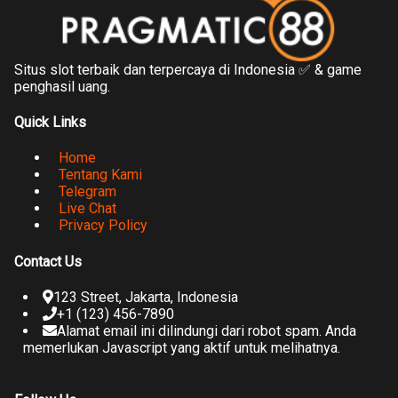
Situs slot terbaik dan terpercaya di Indonesia ✅ & game
penghasil uang.
Quick Links
Home
Tentang Kami
Telegram
Live Chat
Privacy Policy
Contact Us
123 Street, Jakarta, Indonesia
+1 (123) 456-7890
Alamat email ini dilindungi dari robot spam. Anda
memerlukan Javascript yang aktif untuk melihatnya.