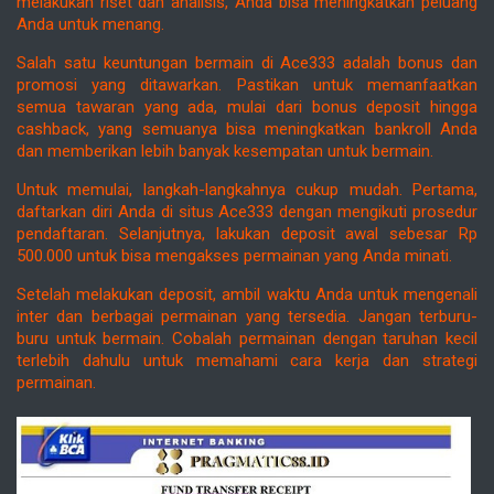
melakukan riset dan analisis, Anda bisa meningkatkan peluang
Anda untuk menang.
Salah satu keuntungan bermain di Ace333 adalah bonus dan
promosi yang ditawarkan. Pastikan untuk memanfaatkan
semua tawaran yang ada, mulai dari bonus deposit hingga
cashback, yang semuanya bisa meningkatkan bankroll Anda
dan memberikan lebih banyak kesempatan untuk bermain.
Untuk memulai, langkah-langkahnya cukup mudah. Pertama,
daftarkan diri Anda di situs Ace333 dengan mengikuti prosedur
pendaftaran. Selanjutnya, lakukan deposit awal sebesar Rp
500.000 untuk bisa mengakses permainan yang Anda minati.
Setelah melakukan deposit, ambil waktu Anda untuk mengenali
inter dan berbagai permainan yang tersedia. Jangan terburu-
buru untuk bermain. Cobalah permainan dengan taruhan kecil
terlebih dahulu untuk memahami cara kerja dan strategi
permainan.