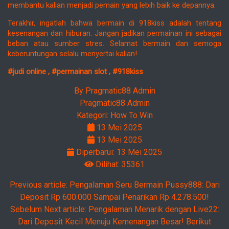
membantu kalian menjadi pemain yang lebih baik ke depannya.
Terakhir, ingatlah bahwa bermain di 918kiss adalah tentang
kesenangan dan hiburan. Jangan jadikan permainan ini sebagai
beban atau sumber stres. Selamat bermain dan semoga
keberuntungan selalu menyertai kalian!
#judi online
,
#permainan slot
,
#918kiss
By
Pragmatic88 Admin
Pragmatic88 Admin
Kategori:
How To Win
13 Mei 2025
13 Mei 2025
Diperbarui: 13 Mei 2025
Dilihat: 35361
Previous article: Pengalaman Seru Bermain Pussy888: Dari
Deposit Rp 600.000 Sampai Penarikan Rp 4.278.500!
Sebelum
Next article: Pengalaman Menarik dengan Live22:
Dari Deposit Kecil Menuju Kemenangan Besar!
Berikut