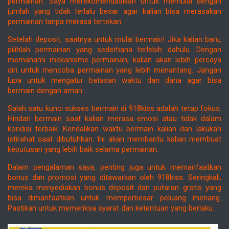
permainan. Saya merekomendasikan untuk memulai dengan
jumlah yang tidak terlalu besar agar kalian bisa merasakan
permainan tanpa merasa tertekan.
Setelah deposit, saatnya untuk mulai bermain! Jika kalian baru,
pilihlah permainan yang sederhana terlebih dahulu. Dengan
memahami mekanisme permainan, kalian akan lebih percaya
diri untuk mencoba permainan yang lebih menantang. Jangan
lupa untuk mengatur batasan waktu dan dana agar bisa
bermain dengan aman.
Salah satu kunci sukses bermain di 918kiss adalah tetap fokus.
Hindari bermain saat kalian merasa emosi atau tidak dalam
kondisi terbaik. Kendalikan waktu bermain kalian dan lakukan
istirahat saat dibutuhkan. Ini akan membantu kalian membuat
keputusan yang lebih baik selama permainan.
Dalam pengalaman saya, penting juga untuk memanfaatkan
bonus dan promosi yang ditawarkan oleh 918kiss. Seringkali,
mereka menyediakan bonus deposit dan putaran gratis yang
bisa dimanfaatkan untuk memperbesar peluang menang.
Pastikan untuk memeriksa syarat dan ketentuan yang berlaku.