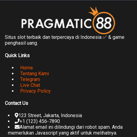
Situs slot terbaik dan terpercaya di Indonesia ✅ & game
penghasil uang.
Quick Links
Home
Tentang Kami
Telegram
Live Chat
Privacy Policy
Contact Us
123 Street, Jakarta, Indonesia
+1 (123) 456-7890
Alamat email ini dilindungi dari robot spam. Anda
memerlukan Javascript yang aktif untuk melihatnya.