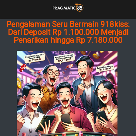
Pengalaman Seru Bermain 918kiss:
Dari Deposit Rp 1.100.000 Menjadi
Penarikan hingga Rp 7.180.000