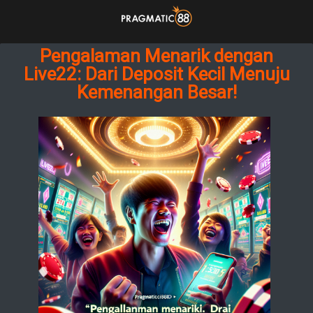
Pengalaman Menarik dengan
Live22: Dari Deposit Kecil Menuju
Kemenangan Besar!