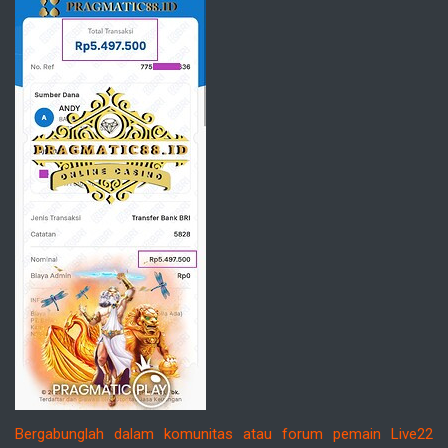
Bergabunglah dalam komunitas atau forum pemain Live22