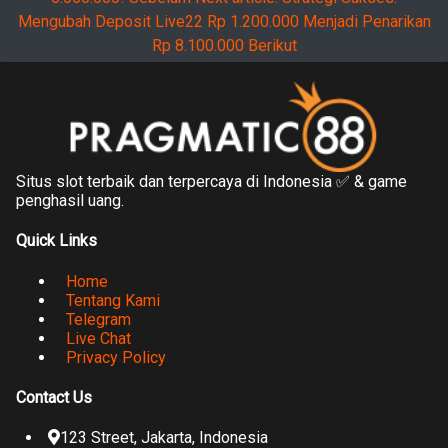
Mengubah Deposit Live22 Rp 1.200.000 Menjadi Penarikan
Rp 8.100.000
Berikut
Situs slot terbaik dan terpercaya di Indonesia ✅ & game
penghasil uang.
Quick Links
Home
Tentang Kami
Telegram
Live Chat
Privacy Policy
Contact Us
123 Street, Jakarta, Indonesia