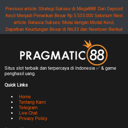
Previous article: Strategi Sukses di Mega888: Dari Deposit
Kecil Menjadi Penarikan Besar Rp 5.535.000
Sebelum
Next
article: Rahasia Sukses: Mulai dengan Modal Kecil,
Dapatkan Keuntungan Besar di Ntc33 dan Newtown
Berikut
Situs slot terbaik dan terpercaya di Indonesia ✅ & game
penghasil uang.
Quick Links
Home
Tentang Kami
Telegram
Live Chat
Privacy Policy