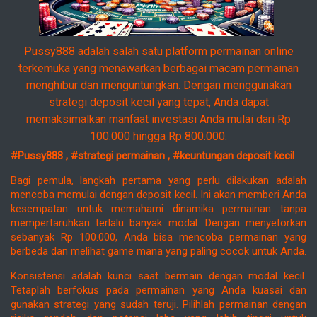
Pussy888 adalah salah satu platform permainan online
terkemuka yang menawarkan berbagai macam permainan
menghibur dan menguntungkan. Dengan menggunakan
strategi deposit kecil yang tepat, Anda dapat
memaksimalkan manfaat investasi Anda mulai dari Rp
100.000 hingga Rp 800.000.
#Pussy888
,
#strategi permainan
,
#keuntungan deposit kecil
Bagi pemula, langkah pertama yang perlu dilakukan adalah
mencoba memulai dengan deposit kecil. Ini akan memberi Anda
kesempatan untuk memahami dinamika permainan tanpa
mempertaruhkan terlalu banyak modal. Dengan menyetorkan
sebanyak Rp 100.000, Anda bisa mencoba permainan yang
berbeda dan melihat game mana yang paling cocok untuk Anda.
Konsistensi adalah kunci saat bermain dengan modal kecil.
Tetaplah berfokus pada permainan yang Anda kuasai dan
gunakan strategi yang sudah teruji. Pilihlah permainan dengan