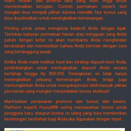
risiko rendah dan potensi laba yang lebih tinggi untuk
meminimalkan kerugian. Contoh permainan seperti slot
mungkin bisa menjadi pilihan karena memiliki fitur bonus yang
bisa dioptimalkan untuk meningkatkan kemenangan.
Penting untuk selalu mengelola bankroll Anda dengan bijak.
Tentukan batasan permainan harian atau mingguan yang Anda
patuhi dengan ketat. Ini akan membantu Anda menghindari
kecanduan dan memastikan bahwa Anda bermain dengan cara
yang bertanggung jawab.
Ketika Anda mulai melihat hasil dari strategi deposit kecil Anda,
pertimbangkan untuk meningkatkan deposit Anda secara
bertahap hingga Rp 800.000. Peningkatan ini tidak hanya
meningkatkan peluang kemenangan Anda, tetapi juga
memungkinkan Anda untuk mengeksplorasi lebih banyak pilihan
permainan yang mungkin menyediakan bonus eksklusif.
Manfaatkan penawaran promosi dan bonus dari kasino.
Platform seperti Pussy888 sering menawarkan bonus untuk
pengguna baru ataupun bonus isi ulang yang bisa memberikan
keuntungan tambahan bagi Anda jika digunakan dengan tepat.