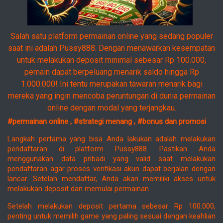
Salah satu platform permainan online yang sedang populer
saat ini adalah Pussy888. Dengan menawarkan kesempatan
untuk melakukan deposit minimal sebesar Rp 100.000,
pemain dapat berpeluang menarik saldo hingga Rp
1.000.000! Ini tentu merupakan tawaran menarik bagi
mereka yang ingin mencoba peruntungan di dunia permainan
online dengan modal yang terjangkau.
#permainan online
,
#strategi menang
,
#bonus dan promosi
Langkah pertama yang bisa Anda lakukan adalah melakukan
pendaftaran di platform Pussy888. Pastikan Anda
menggunakan data pribadi yang valid saat melakukan
pendaftaran agar proses verifikasi akun dapat berjalan dengan
lancar. Setelah mendaftar, Anda akan memiliki akses untuk
melakukan deposit dan memulai permainan.
Setelah melakukan deposit pertama sebesar Rp 100.000,
penting untuk memilih game yang paling sesuai dengan keahlian