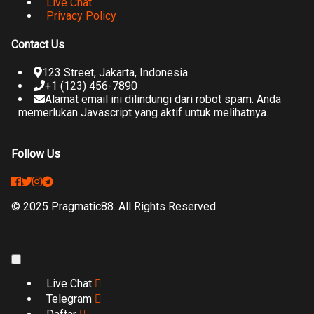
Live Chat
Privacy Policy
Contact Us
123 Street, Jakarta, Indonesia
+1 (123) 456-7890
Alamat email ini dilindungi dari robot spam. Anda
memerlukan Javascript yang aktif untuk melihatnya.
Follow Us
© 2025 Pragmatic88. All Rights Reserved.
Live Chat

Telegram
