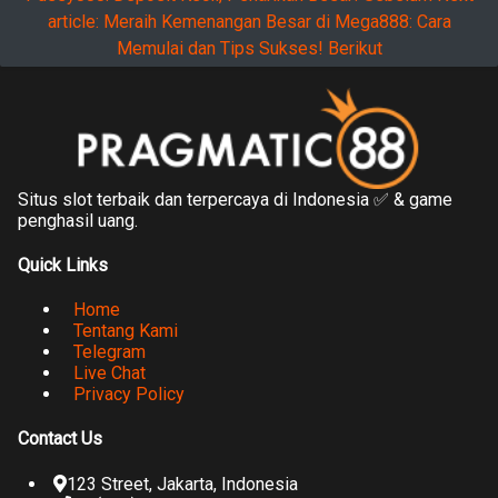
article: Meraih Kemenangan Besar di Mega888: Cara
Memulai dan Tips Sukses!
Berikut
Situs slot terbaik dan terpercaya di Indonesia ✅ & game
penghasil uang.
Quick Links
Home
Tentang Kami
Telegram
Live Chat
Privacy Policy
Contact Us
123 Street, Jakarta, Indonesia