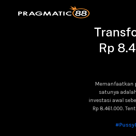
Transf
Rp 8.4
Memanfaatkan pe
satunya adala
investasi awal se
Rp 8.461.000. Ten
#Pussy