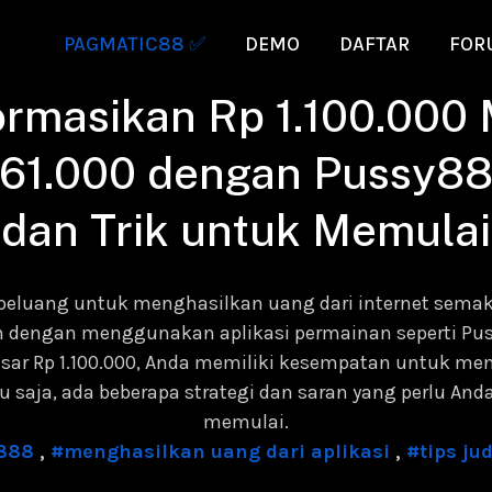
PAGMATIC88 ✅
DEMO
DAFTAR
FOR
ormasikan Rp 1.100.000 
61.000 dengan Pussy88
dan Trik untuk Memulai
luang untuk menghasilkan uang dari internet semaki
h dengan menggunakan aplikasi permainan seperti Pu
besar Rp 1.100.000, Anda memiliki kesempatan untuk m
tu saja, ada beberapa strategi dan saran yang perlu An
memulai.
888
,
#menghasilkan uang dari aplikasi
,
#tips jud