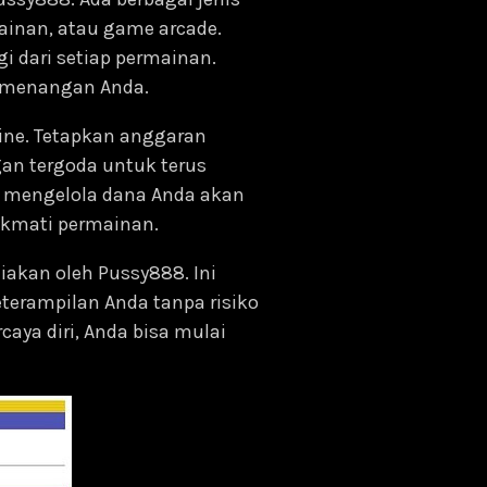
mainan, atau game arcade.
i dari setiap permainan.
emenangan Anda.
ine. Tetapkan anggaran
gan tergoda untuk terus
m mengelola dana Anda akan
ikmati permainan.
iakan oleh Pussy888. Ini
terampilan Anda tanpa risiko
aya diri, Anda bisa mulai