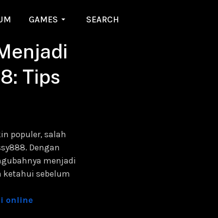
UM
GAMES
SEARCH
Menjadi
8: Tips
n populer, salah
ssy888. Dengan
engubahnya menjadi
da ketahui sebelum
i online