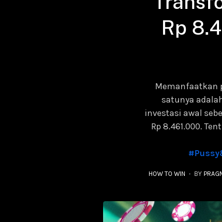
Transf
Rp 8.4
Memanfaatkan pe
satunya adala
investasi awal se
Rp 8.461.000. Ten
#Pussy
HOW TO WIN
BY
PRAG