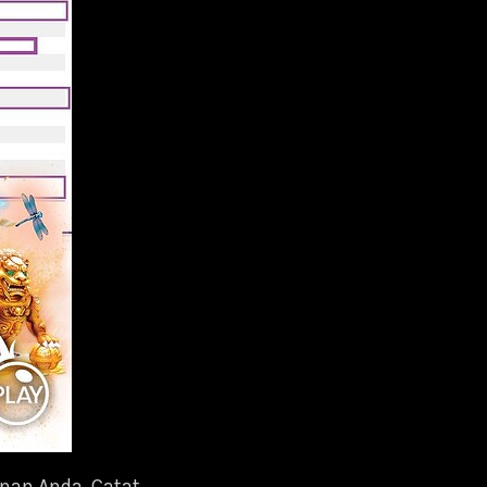
inan Anda. Catat