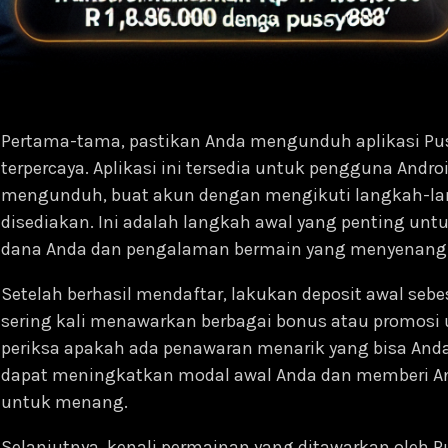
Pertama-tama, pastikan Anda mengunduh aplikasi Pu
terpercaya. Aplikasi ini tersedia untuk pengguna Andro
mengunduh, buat akun dengan mengikuti langkah-la
disediakan. Ini adalah langkah awal yang penting u
dana Anda dan pengalaman bermain yang menyenang
Setelah berhasil mendaftar, lakukan deposit awal sebe
sering kali menawarkan berbagai bonus atau promosi 
periksa apakah ada penawaran menarik yang bisa And
dapat meningkatkan modal awal Anda dan memberi A
untuk menang.
Selanjutnya, kenali permainan yang ditawarkan oleh P