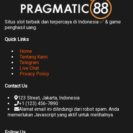
Situs slot terbaik dan terpercaya di Indonesia ✅ & game
penghasil uang.
Quick Links
Home
Tentang Kami
Telegram
Live Chat
Privacy Policy
Contact Us
123 Street, Jakarta, Indonesia
+1 (123) 456-7890
Alamat email ini dilindungi dari robot spam. Anda
memerlukan Javascript yang aktif untuk melihatnya.
Follow Us