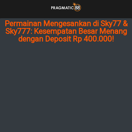
Permainan Mengesankan di Sky77 &
Sky777: Kesempatan Besar Menang
dengan Deposit Rp 400.000!