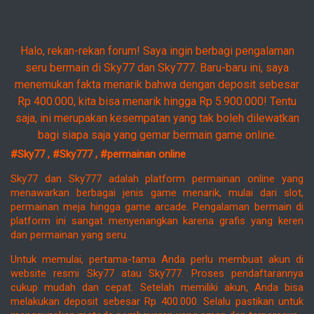
Halo, rekan-rekan forum! Saya ingin berbagi pengalaman
seru bermain di Sky77 dan Sky777. Baru-baru ini, saya
menemukan fakta menarik bahwa dengan deposit sebesar
Rp 400.000, kita bisa menarik hingga Rp 5.900.000! Tentu
saja, ini merupakan kesempatan yang tak boleh dilewatkan
bagi siapa saja yang gemar bermain game online.
#Sky77
,
#Sky777
,
#permainan online
Sky77 dan Sky777 adalah platform permainan online yang
menawarkan berbagai jenis game menarik, mulai dari slot,
permainan meja hingga game arcade. Pengalaman bermain di
platform ini sangat menyenangkan karena grafis yang keren
dan permainan yang seru.
Untuk memulai, pertama-tama Anda perlu membuat akun di
website resmi Sky77 atau Sky777. Proses pendaftarannya
cukup mudah dan cepat. Setelah memiliki akun, Anda bisa
melakukan deposit sebesar Rp 400.000. Selalu pastikan untuk