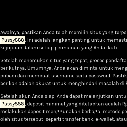
Awalnya, pastikan Anda telah memilih situs yang terp
Pussy888
. Ini adalah langkah penting untuk memas
kejujuran dalam setiap permainan yang Anda ikuti.
Setelah menemukan situs yang tepat, proses pendaft
berikutnya. Umumnya, Anda akan diminta untuk mengi
pribadi dan membuat username serta password. Pasti
berikan adalah akurat untuk menghindari masalah di 
Setelah akun Anda siap, Anda dapat melanjutkan untu
Pussy888
, deposit minimal yang ditetapkan adalah Rp
melakukan deposit menggunakan berbagai metode pe
oleh situs tersebut, seperti transfer bank, e-wallet, ata