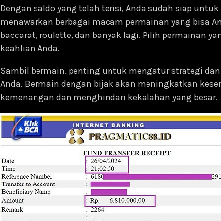
Dengan saldo yang telah terisi, Anda sudah siap untu
menawarkan berbagai macam permainan yang bisa Anda 
baccarat, roulette, dan banyak lagi. Pilih permainan 
keahlian Anda.
Sambil bermain, penting untuk mengatur strategi da
Anda. Bermain dengan bijak akan meningkatkan kes
kemenangan dan menghindari kekalahan yang besar.