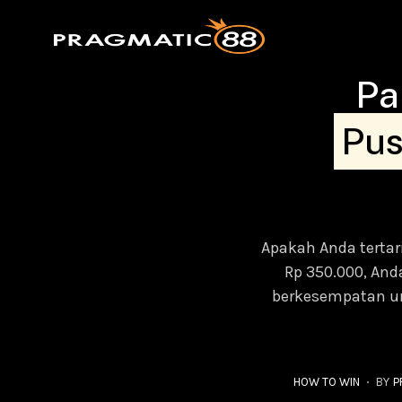
Pa
Pu
Apakah Anda tertar
Rp 350.000, And
berkesempatan un
HOW TO WIN
BY
P