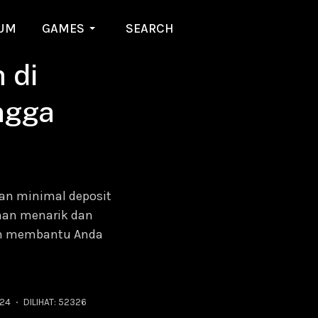
UM
GAMES
SEARCH
 di
ingga
an minimal deposit
inan menarik dan
kan membantu Anda
024
DILIHAT: 52326