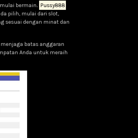
k mulai bermain.
Pussy888
pilih, mulai dari slot,
yang sesuai dengan minat dan
n menjaga batas anggaran
empatan Anda untuk meraih