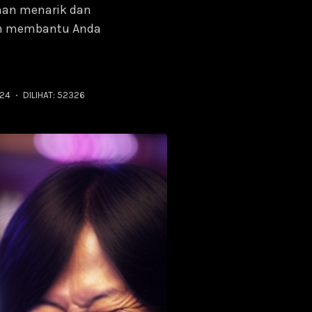
inan menarik dan
kan membantu Anda
024
DILIHAT: 52326