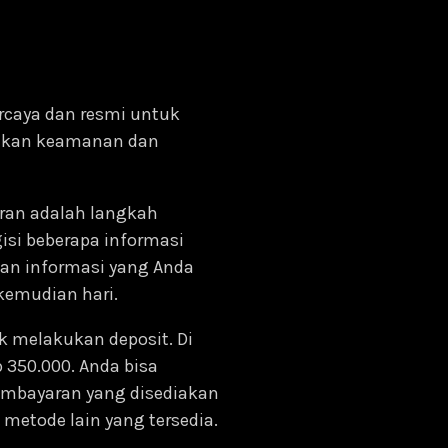
ercaya dan resmi untuk
tikan keamanan dan
aran adalah langkah
si beberapa informasi
kan informasi yang Anda
kemudian hari.
k melakukan deposit. Di
 350.000. Anda bisa
mbayaran yang disediakan
u metode lain yang tersedia.